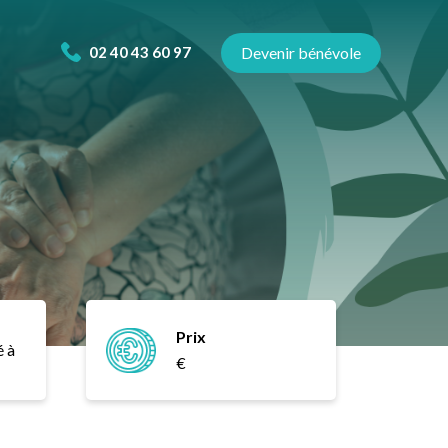
02 40 43 60 97
Devenir bénévole
Prix
é à
€