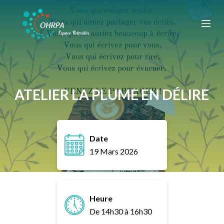
P
a
s
s
e
r
a
ATELIER LA PLUME EN DÉLIRE
u
c
o
Date
n
19 Mars 2026
t
e
n
u
Heure
De 14h30 à 16h30