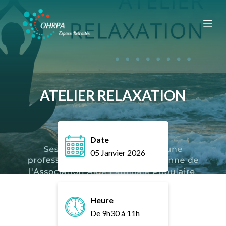
P
a
s
s
e
r
a
ATELIER RELAXATION
u
c
o
Date
n
05 Janvier 2026
t
e
n
u
Heure
De 9h30 à 11h