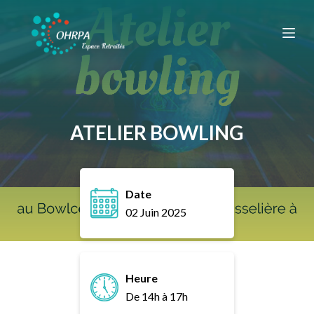
P
a
s
s
e
r
a
ATELIER BOWLING
u
c
o
Date
n
02 Juin 2025
t
e
n
u
Heure
De 14h à 17h