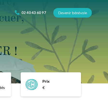
02 40 43 60 97
Devenir bénévole
Prix
tés
€