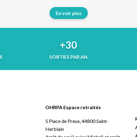
En voir plus
5
+30
S
SORTIES PAR AN
OHRPA Espace retraités
5 Place de Preux, 44800 Saint-
Herblain
Arrêt de car (Louise Michel) et arrêt