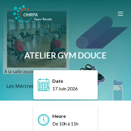
P
a
s
s
e
r
a
ATELIER GYM DOUCE
u
c
o
Date
n
17 Juin 2026
t
e
n
u
Heure
De 10h à 11h