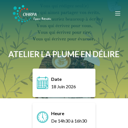
P
a
s
s
e
r
a
ATELIER LA PLUME EN DÉLIRE
u
c
o
Date
n
18 Juin 2026
t
e
n
u
Heure
De 14h30 à 16h30