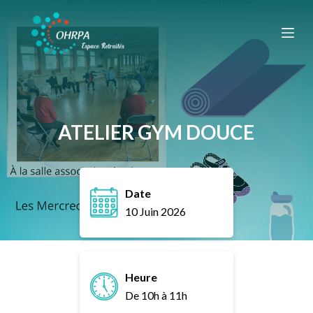
P
a
s
s
e
r
a
ATELIER GYM DOUCE
u
c
o
Date
n
10 Juin 2026
t
e
n
u
Heure
De 10h à 11h