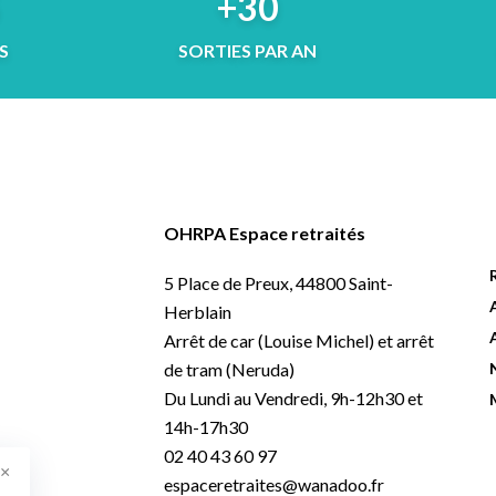
5
+30
S
SORTIES PAR AN
OHRPA Espace retraités
5 Place de Preux, 44800 Saint-
Herblain
Arrêt de car (Louise Michel) et arrêt
de tram (Neruda)
Du Lundi au Vendredi, 9h-12h30 et
14h-17h30
02 40 43 60 97
×
espaceretraites@wanadoo.fr