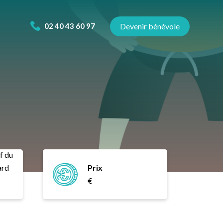
02 40 43 60 97
Devenir bénévole
f du
ard
Prix
€