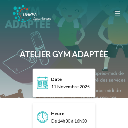
P
a
s
s
e
r
a
ATELIER GYM ADAPTÉE
u
c
o
Date
n
11 Novembre 2025
t
e
n
u
Heure
De 14h30 à 16h30